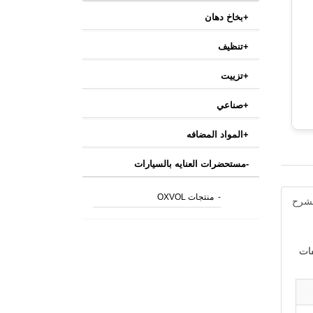
+
بخاخ دهان
+
تنظيف
+
تزييت
+
صناعي
+
المواد المضافه
-
مستحضرات العنايه بالسيارات
-
منتجات OXVOL
لشرح
فات