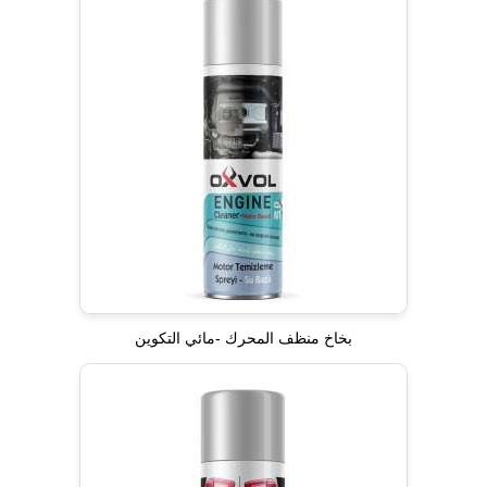
بخاخ منظف المحرك -مائي التكوين