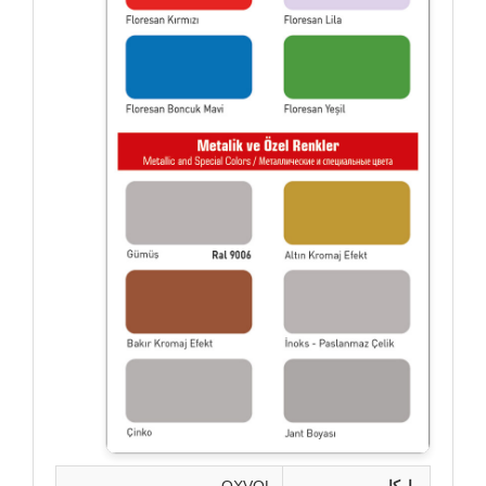
ماركا
OXVOL