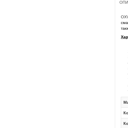
ОПИ
OX
сма
так
Хар
М
Ко
Ко