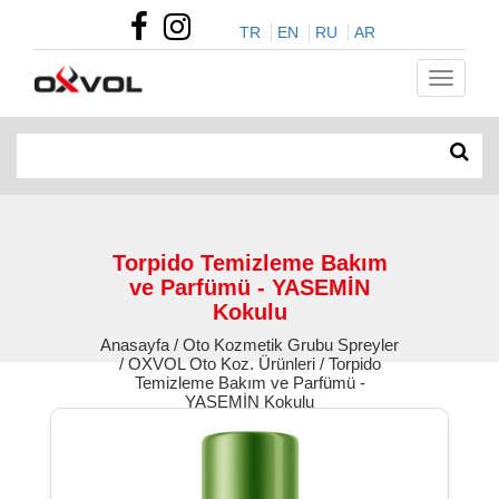
TR
EN
RU
AR
Torpido Temizleme Bakım
ve Parfümü - YASEMİN
Kokulu
Anasayfa / Oto Kozmetik Grubu Spreyler
/ OXVOL Oto Koz. Ürünleri / Torpido
Temizleme Bakım ve Parfümü -
YASEMİN Kokulu