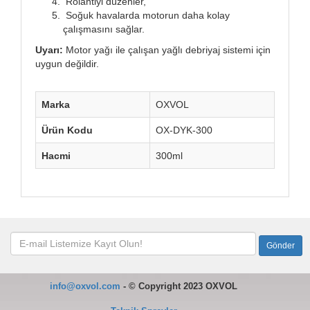
Rölantiyi düzenler,
Soğuk havalarda motorun daha kolay
çalışmasını sağlar.
​Uyarı:
Motor yağı ile çalışan yağlı debriyaj sistemi için
uygun değildir.
Marka
OXVOL
Ürün Kodu
OX-DYK-300
Hacmi
300ml
info@oxvol.com
-
©
Copyright 2023 OXVOL